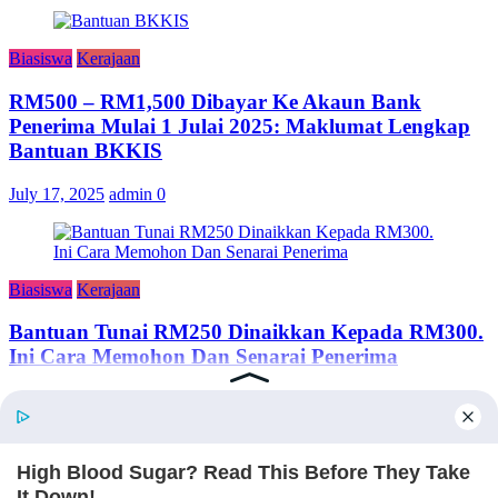
Biasiswa
Kerajaan
RM500 – RM1,500 Dibayar Ke Akaun Bank
Penerima Mulai 1 Julai 2025: Maklumat Lengkap
Bantuan BKKIS
July 17, 2025
admin
0
Biasiswa
Kerajaan
Bantuan Tunai RM250 Dinaikkan Kepada RM300.
Ini Cara Memohon Dan Senarai Penerima
June 24, 2024
adminsemakan
TENTANG KAMI
Semakan Bantuan adalah portal semakan untuk rakyat Malaysia,