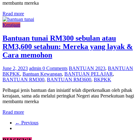
membantu mereka
Read more
Kerajaan
Bantuan tunai RM300 sebulan atau
RM3,600 setahun: Mereka yang layak &
Cara memohon
June 2, 2023
admin
0 Comments
BANTUAN 2023
,
BANTUAN
BKPKK
,
Bantuan Kewangan
,
BANTUAN PELAJAR
,
BANTUAN RM300
,
BANTUAN RM3600
,
BKPKK
Pelbagai jenis bantuan dan inisiatif telah diperkenalkan oleh pihak
kerajaan, sama ada melalui peringkat Negeri atau Persekutuan bagi
membantu mereka
Read more
← Previous