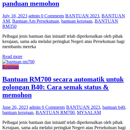
panduan memohon
July 18, 2023
admin
0 Comments
BANTUAN 2023
,
BANTUAN
AM
,
Bantuan Am Persekutuan
,
bantuan kerajaan
,
BANTUAN
RM350
Pelbagai jenis bantuan dan inisiatif telah diperkenalkan oleh pihak
kerajaan, sama ada melalui peringkat Negeri atau Persekutuan bagi
membantu mereka
Read more
Kerajaan
Bantuan RM700 secara automatik untuk
golongan B40: Cara semak status &
memohon
June 26, 2023
admin
0 Comments
BANTUAN 2023
,
bantuan b40
,
bantuan kerajaan
,
BANTUAN RM700
,
MYSALAM
Pelbagai jenis bantuan dan inisiatif telah diperkenalkan oleh pihak
Kerajaan, sama ada melalui peringkat Negeri atau Persekutuan bagi