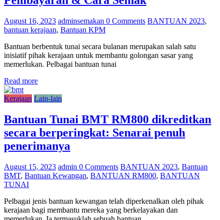
Pembayaran & Cara Semak
August 16, 2023
adminsemakan
0 Comments
BANTUAN 2023
,
bantuan kerajaan
,
Bantuan KPM
Bantuan berbentuk tunai secara bulanan merupakan salah satu
inisiatif pihak kerajaan untuk membantu golongan sasar yang
memerlukan. Pelbagai bantuan tunai
Read more
Kerajaan
Lain-lain
Bantuan Tunai BMT RM800 dikreditkan
secara berperingkat: Senarai penuh
penerimanya
August 15, 2023
admin
0 Comments
BANTUAN 2023
,
Bantuan
BMT
,
Bantuan Kewangan
,
BANTUAN RM800
,
BANTUAN
TUNAI
Pelbagai jenis bantuan kewangan telah diperkenalkan oleh pihak
kerajaan bagi membantu mereka yang berkelayakan dan
memerlukan. Ia termasuklah sebuah bantuan