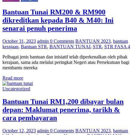
Bantuan Tunai RM200 & RM900
dikreditkan kepada B40 & M40: Ini
senarai penuh penerima
October 31, 2023
admin
0 Comments
BANTUAN 2023
,
bantuan
kerajaan
,
Bantuan STR
,
BANTUAN TUNAI
,
STR
,
STR FASA 4
Pelbagai jenis bantuan dan inisiatif telah diperkenalkan oleh pihak
kerajaan, sama ada melalui peringkat Negeri atau Persekutuan bagi
membantu mereka
Read more
Uncategorized
Bantuan Tunai RM1,200 dibayar bulan
depan: Maklumat penerima, tarikh &
cara pembayaran
October 12, 2023
admin
0 Comments
BANTUAN 2023
,
bantuan