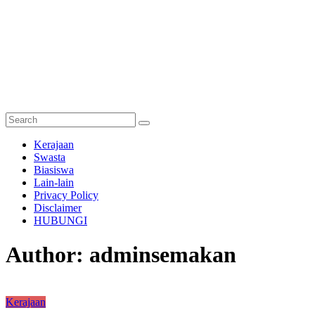
Semakan
Kerajaan
Bantuan
Swasta
Biasiswa
Semakan
Lain-lain
untuk
Privacy Policy
semua
Disclaimer
HUBUNGI
Author:
adminsemakan
Kerajaan