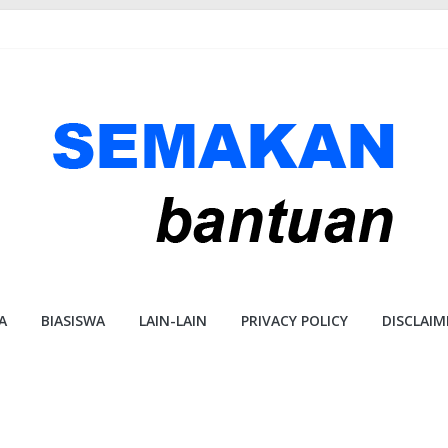
A
BIASISWA
LAIN-LAIN
PRIVACY POLICY
DISCLAIM