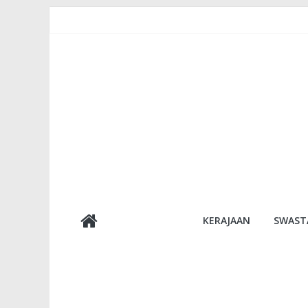
Skip
to
content
Semakan
KERAJAAN
SWAST
Bantuan
Semakan
untuk
semua