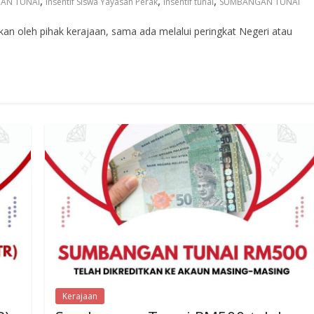
,
,
,
AN TUNAI
Insentif Siswa Yayasan Perak
insentif tunai
SUMBANGAN TUNAI
alkan oleh pihak kerajaan, sama ada melalui peringkat Negeri atau
Kerajaan