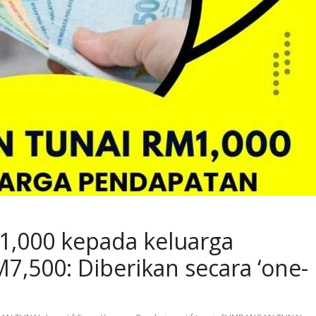
,000 kepada keluarga
,500: Diberikan secara ‘one-