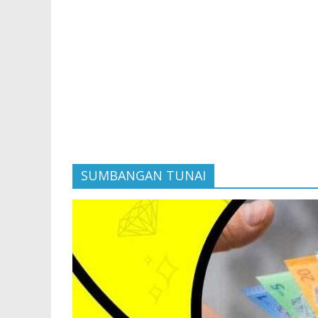
SUMBANGAN TUNAI