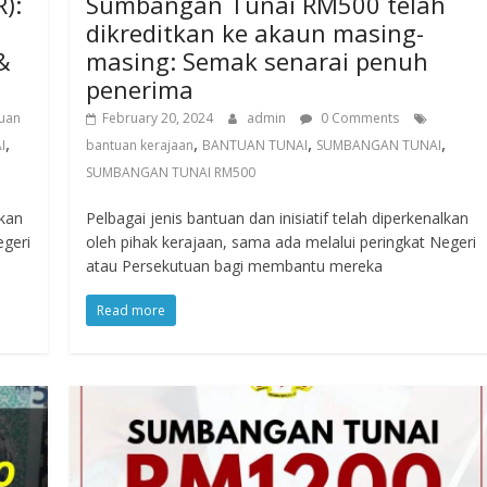
):
Sumbangan Tunai RM500 telah
dikreditkan ke akaun masing-
&
masing: Semak senarai penuh
penerima
uan
February 20, 2024
admin
0 Comments
,
,
,
,
I
bantuan kerajaan
BANTUAN TUNAI
SUMBANGAN TUNAI
SUMBANGAN TUNAI RM500
lkan
Pelbagai jenis bantuan dan inisiatif telah diperkenalkan
egeri
oleh pihak kerajaan, sama ada melalui peringkat Negeri
atau Persekutuan bagi membantu mereka
Read more