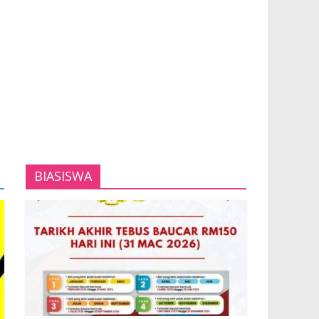
BIASISWA