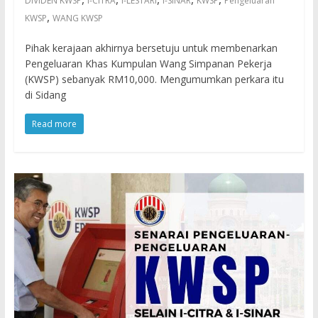
DIVIDEN KWSP
I-CITRA
I-LESTARI
I-SINAR
KWSP
Pengeluaran
,
KWSP
WANG KWSP
Pihak kerajaan akhirnya bersetuju untuk membenarkan
Pengeluaran Khas Kumpulan Wang Simpanan Pekerja
(KWSP) sebanyak RM10,000. Mengumumkan perkara itu
di Sidang
Read more