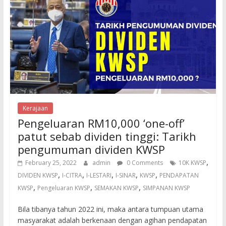
Kerajaan
Pengeluaran RM10,000 ‘one-off’
patut sebab dividen tinggi: Tarikh
pengumuman dividen KWSP
,
February 25, 2022
admin
0 Comments
10K KWSP
,
,
,
,
,
DIVIDEN KWSP
I-CITRA
I-LESTARI
I-SINAR
KWSP
PENDAPATAN
,
,
,
KWSP
Pengeluaran KWSP
SEMAKAN KWSP
SIMPANAN KWSP
Bila tibanya tahun 2022 ini, maka antara tumpuan utama
masyarakat adalah berkenaan dengan agihan pendapatan