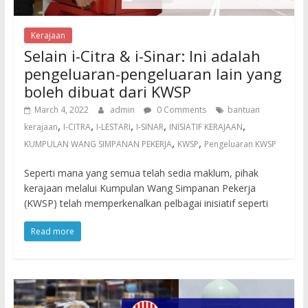
Kerajaan
Selain i-Citra & i-Sinar: Ini adalah
pengeluaran-pengeluaran lain yang
boleh dibuat dari KWSP
March 4, 2022
admin
0 Comments
bantuan
,
,
,
,
,
kerajaan
I-CITRA
I-LESTARI
I-SINAR
INISIATIF KERAJAAN
,
,
KUMPULAN WANG SIMPANAN PEKERJA
KWSP
Pengeluaran KWSP
Seperti mana yang semua telah sedia maklum, pihak
kerajaan melalui Kumpulan Wang Simpanan Pekerja
(KWSP) telah memperkenalkan pelbagai inisiatif seperti
Read more