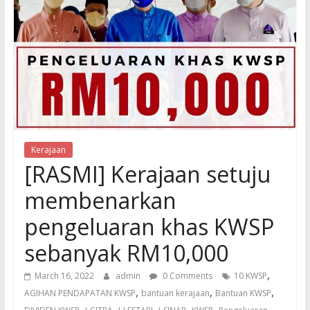
Kerajaan
[RASMI] Kerajaan setuju
membenarkan
pengeluaran khas KWSP
sebanyak RM10,000
,
March 16, 2022
admin
0 Comments
10 KWSP
,
,
,
AGIHAN PENDAPATAN KWSP
bantuan kerajaan
Bantuan KWSP
,
,
,
,
,