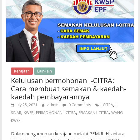
Kerajaan
Lain-lain
Kelulusan permohonan i-CITRA:
Cara membuat semakan & kaedah-
kaedah pembayarannya
,
July 25, 2021
admin
0 Comments
I-CITRA
I-
,
,
,
,
SINAR
KWSP
PERMOHONAN I-CITRA
SEMAKAN I-CITRA
WANG
KWSP
Dalam pengumuman kerajaan melalui PEMULIH, antara