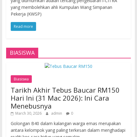
yang diumumkan adalah tentang pengeluaran i-CITRA
yang membolehkan ahli Kumpulan Wang Simpanan
Pekerja (KWSP)
Read more
BIASISWA
Biasiswa
Tarikh Akhir Tebus Baucar RM150
Hari Ini (31 Mac 2026): Ini Cara
Menebusnya
March 30, 2026
admin
0
Golongan B40 dalam kalangan warga emas merupakan
antara kelompok yang paling terkesan dalam menghadapi
realiti kos sara hidup yang semakin