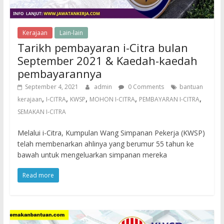
Kerajaan
Lain-lain
Tarikh pembayaran i-Citra bulan
September 2021 & Kaedah-kaedah
pembayarannya
September 4, 2021
admin
0 Comments
bantuan
,
,
,
,
,
kerajaan
I-CITRA
KWSP
MOHON I-CITRA
PEMBAYARAN I-CITRA
SEMAKAN I-CITRA
Melalui i-Citra, Kumpulan Wang Simpanan Pekerja (KWSP)
telah membenarkan ahlinya yang berumur 55 tahun ke
bawah untuk mengeluarkan simpanan mereka
Read more