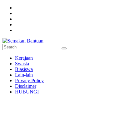
Skip
to
content
Semakan
Kerajaan
Bantuan
Swasta
Biasiswa
Semakan
Lain-lain
untuk
Privacy Policy
semua
Disclaimer
HUBUNGI