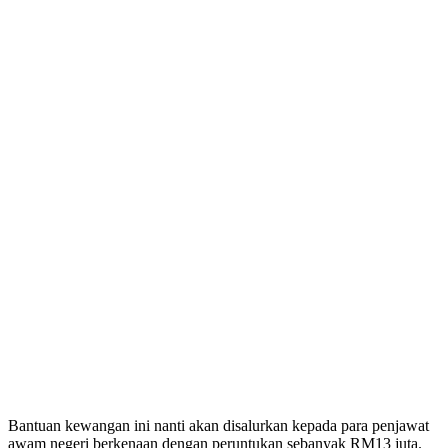
Bantuan kewangan ini nanti akan disalurkan kepada para penjawat
awam negeri berkenaan dengan peruntukan sebanyak RM13 juta.