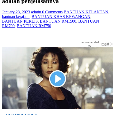
adalah penjelasannya
January 23, 2023
admin
0 Comments
BANTUAN KELANTAN
,
bantuan kerajaan
,
BANTUAN KHAS KEWANGAN
,
BANTUAN PERLIS
,
BANTUAN RM1500
,
BANTUAN
RM700
,
BANTUAN RM750