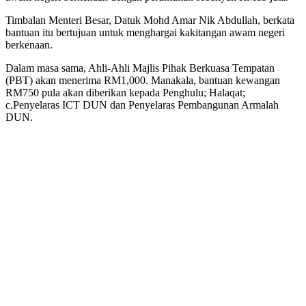
Timbalan Menteri Besar, Datuk Mohd Amar Nik Abdullah, berkata
bantuan itu bertujuan untuk menghargai kakitangan awam negeri
berkenaan.
Dalam masa sama, Ahli-Ahli Majlis Pihak Berkuasa Tempatan
(PBT) akan menerima RM1,000. Manakala, bantuan kewangan
RM750 pula akan diberikan kepada Penghulu; Halaqat;
c.Penyelaras ICT DUN dan Penyelaras Pembangunan Armalah
DUN.