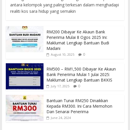
antara kelompok yang paling terkesan dalam menghadapi
realiti kos sara hidup yang semakin
RM200 Dibayar Ke Akaun Bank
Penerima Mulai 8 Ogos 2025 Ini:
Maklumat Lengkap Bantuan Budi
Madani
0
August 10, 2025
RM500 – RM1,500 Dibayar Ke Akaun
Bank Penerima Mulai 1 Julai 2025:
Maklumat Lengkap Bantuan BKKIS
0
July 17, 2025
Bantuan Tunai RM250 Dinaikkan
Kepada RM300. Ini Cara Memohon
Dan Senarai Penerima
June 24, 2024