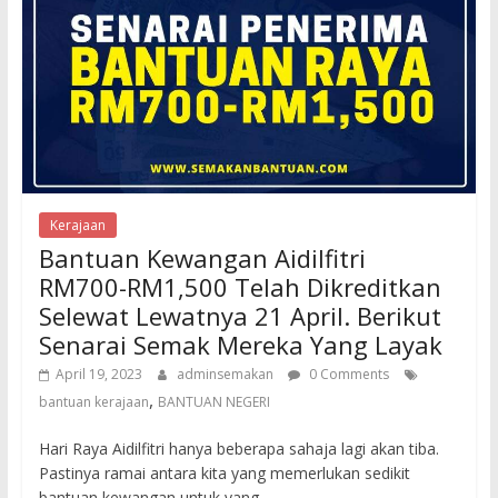
Kerajaan
Bantuan Kewangan Aidilfitri
RM700-RM1,500 Telah Dikreditkan
Selewat Lewatnya 21 April. Berikut
Senarai Semak Mereka Yang Layak
April 19, 2023
adminsemakan
0 Comments
,
bantuan kerajaan
BANTUAN NEGERI
Hari Raya Aidilfitri hanya beberapa sahaja lagi akan tiba.
Pastinya ramai antara kita yang memerlukan sedikit
bantuan kewangan untuk yang