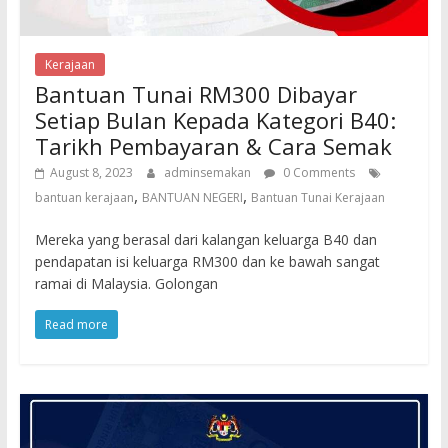
Kerajaan
Bantuan Tunai RM300 Dibayar
Setiap Bulan Kepada Kategori B40:
Tarikh Pembayaran & Cara Semak
August 8, 2023
adminsemakan
0 Comments
,
,
bantuan kerajaan
BANTUAN NEGERI
Bantuan Tunai Kerajaan
Mereka yang berasal dari kalangan keluarga B40 dan
pendapatan isi keluarga RM300 dan ke bawah sangat
ramai di Malaysia. Golongan
Read more