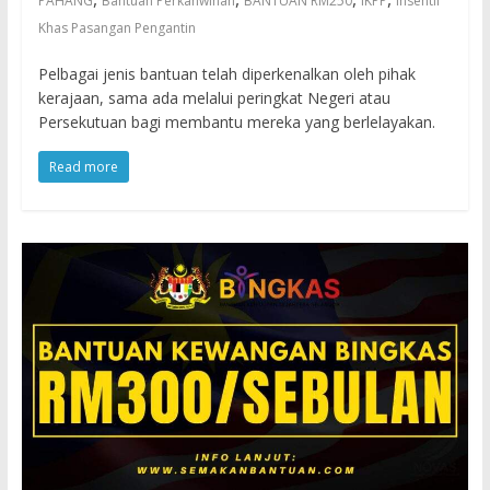
PAHANG
Bantuan Perkahwinan
BANTUAN RM250
IKPP
Insentif
Khas Pasangan Pengantin
Pelbagai jenis bantuan telah diperkenalkan oleh pihak
kerajaan, sama ada melalui peringkat Negeri atau
Persekutuan bagi membantu mereka yang berlelayakan.
Read more