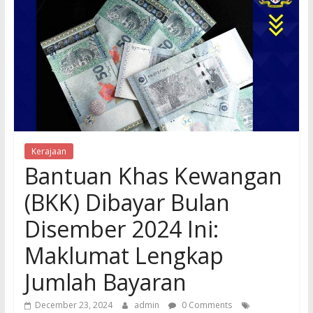
Kerajaan
Bantuan Khas Kewangan
(BKK) Dibayar Bulan
Disember 2024 Ini:
Maklumat Lengkap
Jumlah Bayaran
December 23, 2024
admin
0 Comments