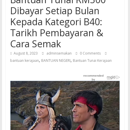
Dibayar Setiap Bulan
Kepada Kategori B40:
Tarikh Pembayaran &
Cara Semak
August 8, 2023
adminsemakan
0 Comments
,
,
bantuan kerajaan
BANTUAN NEGERI
Bantuan Tunai Kerajaan