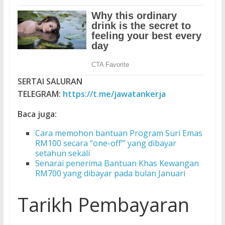
SERTAI SALURAN
TELEGRAM:
https://t.me/jawatankerja
Baca juga:
Cara memohon bantuan Program Suri Emas
RM100 secara “one-off’” yang dibayar
setahun sekali
Senarai penerima Bantuan Khas Kewangan
RM700 yang dibayar pada bulan Januari
Tarikh Pembayaran