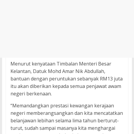
Menurut kenyataan Timbalan Menteri Besar
Kelantan, Datuk Mohd Amar Nik Abdullah,
bantuan dengan peruntukan sebanyak RM13 juta
itu akan diberikan kepada semua penjawat awam
negeri berkenaan.
“Memandangkan prestasi kewangan kerajaan
negeri memberangsangkan dan kita mencatatkan
belanjawan lebihan selama lima tahun berturut-
turut, sudah sampai masanya kita menghargai