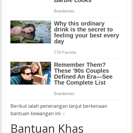
Berikut ialah penerangan lanjut berkenaan
bantuan kewangan ini: –
Bantuan Khas