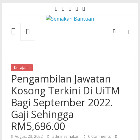
Skip
to
content
Semakan
Bantuan
Semakan
untuk
Kerajaan
Pengambilan Jawatan
semua
Kosong Terkini Di UiTM
Bagi September 2022.
Gaji Sehingga
RM5,696.00
August 23, 2022
adminsemakan
0 Comments