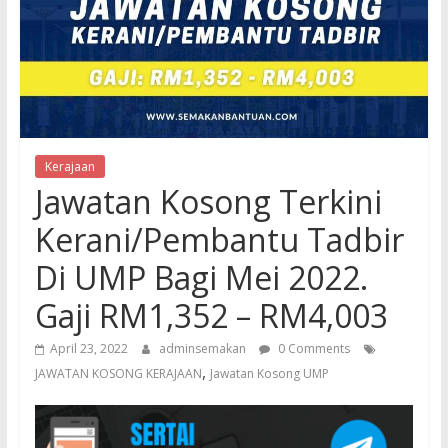
Kerajaan
Jawatan Kosong Terkini
Kerani/Pembantu Tadbir
Di UMP Bagi Mei 2022.
Gaji RM1,352 – RM4,003
April 23, 2022
adminsemakan
0 Comments
,
JAWATAN KOSONG KERAJAAN
Jawatan Kosong UMP