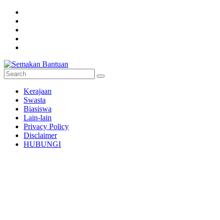
Skip
to
content
Semakan
Kerajaan
Bantuan
Swasta
Biasiswa
Semakan
Lain-lain
untuk
Privacy Policy
semua
Disclaimer
HUBUNGI