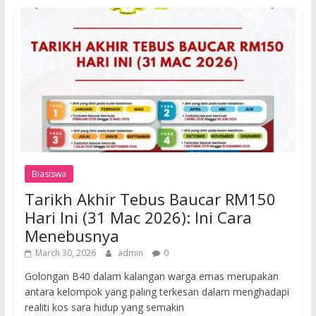
Biasiswa
Tarikh Akhir Tebus Baucar RM150
Hari Ini (31 Mac 2026): Ini Cara
Menebusnya
March 30, 2026
admin
0
Golongan B40 dalam kalangan warga emas merupakan
antara kelompok yang paling terkesan dalam menghadapi
realiti kos sara hidup yang semakin