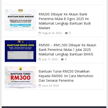
RM200 Dibayar Ke Akaun Bank
Penerima Mulai 8 Ogos 2025 Ini:
Maklumat Lengkap Bantuan Budi
Madani
0
August 10, 2025
RM500 – RM1,500 Dibayar Ke Akaun
Bank Penerima Mulai 1 Julai 2025:
Maklumat Lengkap Bantuan BKKIS
0
July 17, 2025
Bantuan Tunai RM250 Dinaikkan
Kepada RM300. Ini Cara Memohon
Dan Senarai Penerima
June 24, 2024