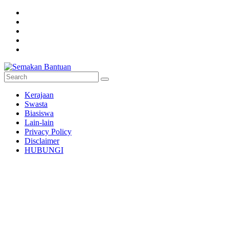
Skip
to
content
Semakan
Kerajaan
Bantuan
Swasta
Biasiswa
Semakan
Lain-lain
untuk
Privacy Policy
semua
Disclaimer
HUBUNGI