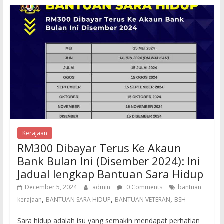
Kerajaan
RM300 Dibayar Terus Ke Akaun
Bank Bulan Ini (Disember 2024): Ini
Jadual lengkap Bantuan Sara Hidup
December 5, 2024
admin
0 Comments
bantuan
,
,
,
kerajaan
BANTUAN SARA HIDUP
BANTUAN VETERAN
BSH
Sara hidup adalah isu yang semakin mendapat perhatian