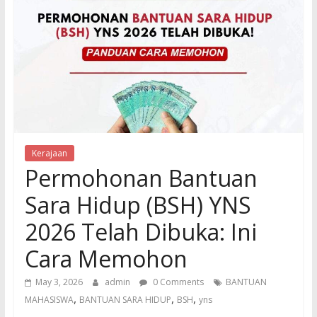
Kerajaan
Permohonan Bantuan
Sara Hidup (BSH) YNS
2026 Telah Dibuka: Ini
Cara Memohon
May 3, 2026
admin
0 Comments
BANTUAN
,
,
,
MAHASISWA
BANTUAN SARA HIDUP
BSH
yns