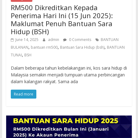
RM500 Dikreditkan Kepada
Penerima Hari Ini (15 Jun 2025):
Maklumat Penuh Bantuan Sara
Hidup (BSH)
June 14, 2025
admin
0 Comments
BANTUAN
,
,
,
BULANAN
bantuan rm500
Bantuan Sara Hidup (bsh)
BANTUAN
,
TUNAI
BSH
Dalam beberapa tahun kebelakangan ini, kos sara hidup di
Malaysia semakin menjadi tumpuan utama perbincangan
dalam kalangan rakyat. Sama ada
Read more