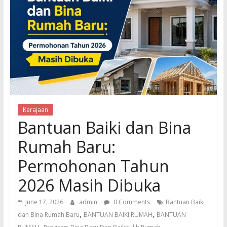
Kerajaan
Bantuan Baiki dan Bina
Rumah Baru:
Permohonan Tahun
2026 Masih Dibuka
June 17, 2026
admin
0 Comments
Bantuan Baiki
,
,
dan Bina Rumah Baru
BANTUAN BAIKI RUMAH
BANTUAN
,