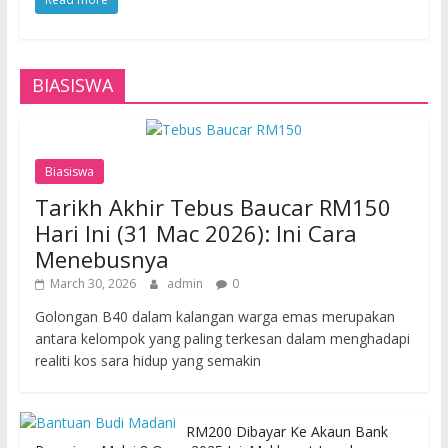
BIASISWA
Biasiswa
Tarikh Akhir Tebus Baucar RM150
Hari Ini (31 Mac 2026): Ini Cara
Menebusnya
March 30, 2026
admin
0
Golongan B40 dalam kalangan warga emas merupakan
antara kelompok yang paling terkesan dalam menghadapi
realiti kos sara hidup yang semakin
RM200 Dibayar Ke Akaun Bank