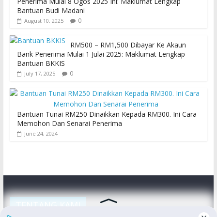
Penerima Mulai 8 Ogos 2025 Ini: Maklumat Lengkap
Bantuan Budi Madani
0
August 10, 2025
RM500 – RM1,500 Dibayar Ke Akaun
Bank Penerima Mulai 1 Julai 2025: Maklumat Lengkap
Bantuan BKKIS
0
July 17, 2025
Bantuan Tunai RM250 Dinaikkan Kepada RM300. Ini Cara
Memohon Dan Senarai Penerima
June 24, 2024
TENTANG KAMI