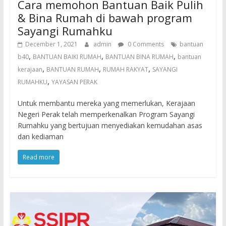
Cara memohon Bantuan Baik Pulih
& Bina Rumah di bawah program
Sayangi Rumahku
December 1, 2021
admin
0 Comments
bantuan
,
,
,
b40
BANTUAN BAIKI RUMAH
BANTUAN BINA RUMAH
bantuan
,
,
,
kerajaan
BANTUAN RUMAH
RUMAH RAKYAT
SAYANGI
,
RUMAHKU
YAYASAN PERAK
Untuk membantu mereka yang memerlukan, Kerajaan
Negeri Perak telah memperkenalkan Program Sayangi
Rumahku yang bertujuan menyediakan kemudahan asas
dan kediaman
Read more