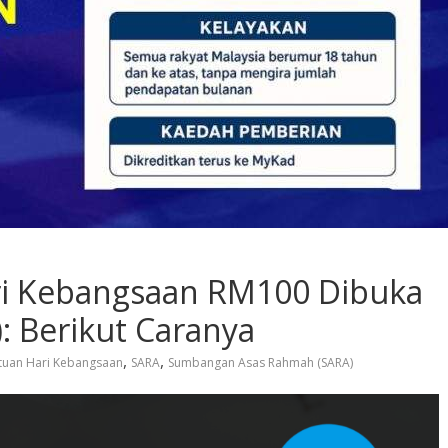
i Kebangsaan RM100 Dibuka
): Berikut Caranya
,
,
tuan Hari Kebangsaan
SARA
Sumbangan Asas Rahmah (SARA)