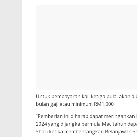
Untuk pembayaran kali ketiga pula, akan d
bulan gaji atau minimum RM1,000.
“Pemberian ini diharap dapat meringankan
2024 yang dijangka bermula Mac tahun depa
Shari ketika membentangkan Belanjawan Se