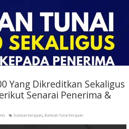
0 Yang Dikreditkan Sekaligus
erikut Senarai Penerima &
,
nts
bantuan kerajaan
Bantuan Tunai Kerajaan