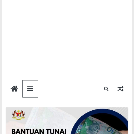
Semakan
Bantuan
Semakan
untuk
semua