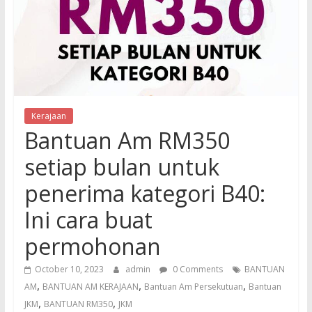
Kerajaan
Bantuan Am RM350
setiap bulan untuk
penerima kategori B40:
Ini cara buat
permohonan
October 10, 2023
admin
0 Comments
BANTUAN
,
,
,
AM
BANTUAN AM KERAJAAN
Bantuan Am Persekutuan
Bantuan
,
,
JKM
BANTUAN RM350
JKM