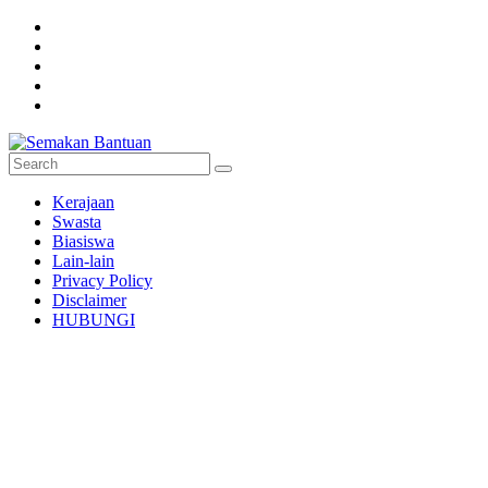
Skip
to
content
Semakan
Kerajaan
Bantuan
Swasta
Biasiswa
Semakan
Lain-lain
untuk
Privacy Policy
semua
Disclaimer
HUBUNGI