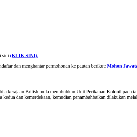
i sini
(
KLIK SINI
).
daftar dan menghantar permohonan ke pautan berikut:
Mohon Jawata
abila kerajaan British mula menubuhkan Unit Perikanan Kolonil pada t
dunia kedua dan kemerdekaan, kemudian penambahbaikan dilakukan mela