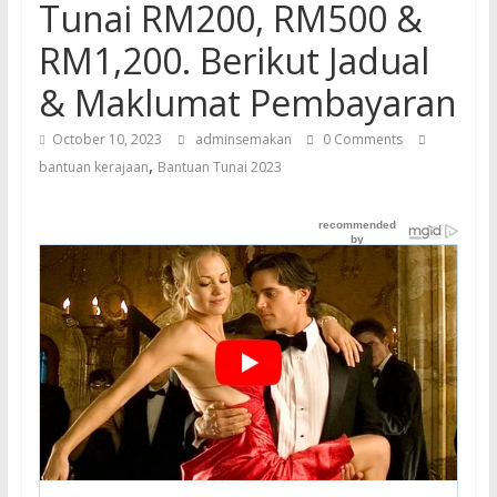
Tunai RM200, RM500 &
RM1,200. Berikut Jadual
& Maklumat Pembayaran
October 10, 2023
adminsemakan
0 Comments
,
bantuan kerajaan
Bantuan Tunai 2023