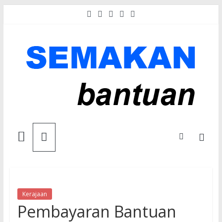
Skip
to
content
Semakan
Bantuan
Semakan
untuk
Kerajaan
Pembayaran Bantuan
semua