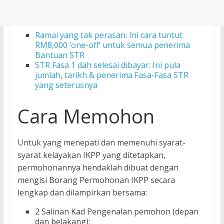
Ramai yang tak perasan: Ini cara tuntut
RM8,000 ‘one-off’ untuk semua penerima
Bantuan STR
STR Fasa 1 dah selesai dibayar: Ini pula
jumlah, tarikh & penerima Fasa-Fasa STR
yang seterusnya
Cara Memohon
Untuk yang menepati dan memenuhi syarat-
syarat kelayakan IKPP yang ditetapkan,
permohonannya hendaklah dibuat dengan
mengisi Borang Permohonan IKPP secara
lengkap dan dilampirkan bersama:
2 Salinan Kad Pengenalan pemohon (depan
dan belakang);