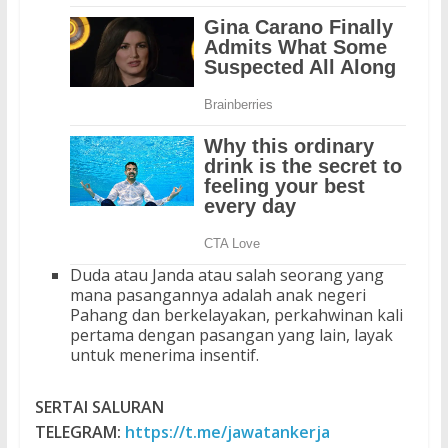
Duda atau Janda atau salah seorang yang
mana pasangannya adalah anak negeri
Pahang dan berkelayakan, perkahwinan kali
pertama dengan pasangan yang lain, layak
untuk menerima insentif.
SERTAI SALURAN
TELEGRAM:
https://t.me/jawatankerja