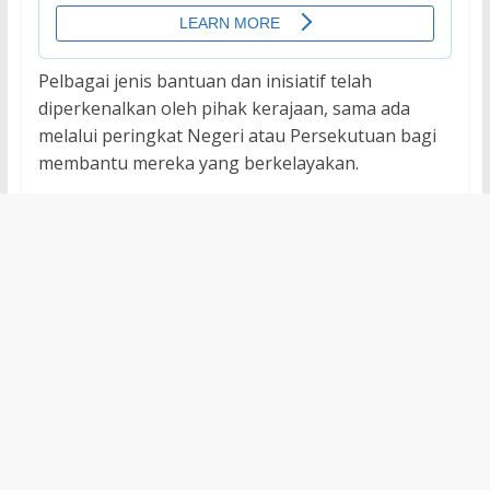
Pelbagai jenis bantuan dan inisiatif telah
diperkenalkan oleh pihak kerajaan, sama ada
melalui peringkat Negeri atau Persekutuan bagi
membantu mereka yang berkelayakan.