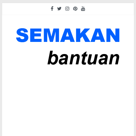
Skip
to
content