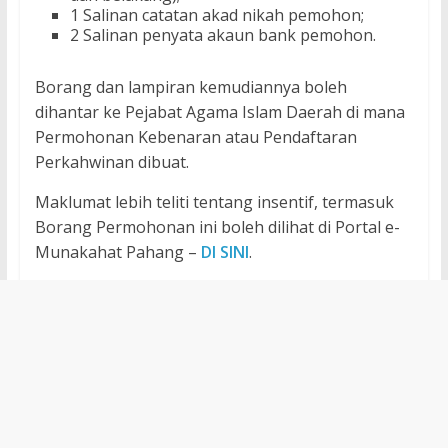
1 Salinan catatan akad nikah pemohon;
2 Salinan penyata akaun bank pemohon.
Borang dan lampiran kemudiannya boleh
dihantar ke Pejabat Agama Islam Daerah di mana
Permohonan Kebenaran atau Pendaftaran
Perkahwinan dibuat.
Maklumat lebih teliti tentang insentif, termasuk
Borang Permohonan ini boleh dilihat di Portal e-
Munakahat Pahang –
DI SINI
.