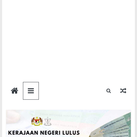
Semakan
Bantuan
Semakan
untuk
semua