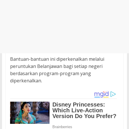
Bantuan-bantuan ini diperkenalkan melalui
peruntukan Belanjawan bagi setiap negeri
berdasarkan program-program yang
diperkenalkan.