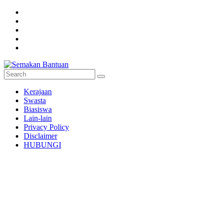
Skip
to
content
Semakan
Kerajaan
Bantuan
Swasta
Biasiswa
Semakan
Lain-lain
untuk
Privacy Policy
semua
Disclaimer
HUBUNGI