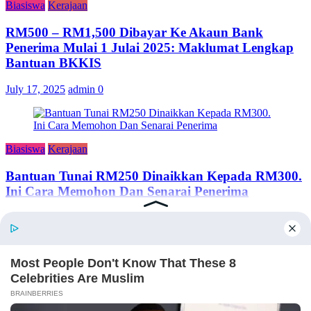
Biasiswa
Kerajaan
RM500 – RM1,500 Dibayar Ke Akaun Bank
Penerima Mulai 1 Julai 2025: Maklumat Lengkap
Bantuan BKKIS
July 17, 2025
admin
0
Biasiswa
Kerajaan
Bantuan Tunai RM250 Dinaikkan Kepada RM300.
Ini Cara Memohon Dan Senarai Penerima
June 24, 2024
adminsemakan
TENTANG KAMI
Semakan Bantuan adalah portal semakan untuk rakyat Malaysia,
merangkumi kerajaan, swasta dan sebagainya.