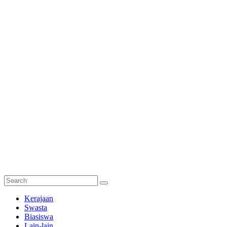
Semakan
Kerajaan
Bantuan
Swasta
Biasiswa
Semakan
Lain-lain