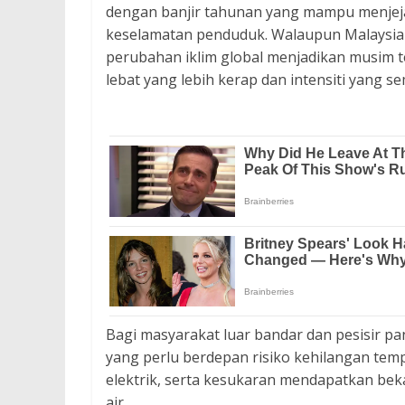
dengan banjir tahunan yang mampu menjej
keselamatan penduduk. Walaupun Malaysia s
perubahan iklim global menjadikan musim t
lebat yang lebih kerap dan intensiti yang se
Bagi masyarakat luar bandar dan pesisir pa
yang perlu berdepan risiko kehilangan tem
elektrik, serta kesukaran mendapatkan beka
air.