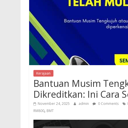
Kerajaan
Bantuan Musim Tengk
Dikreditkan: Ini Cara 
November 24, 2025
admin
0 Comments
,
RM800
BMT