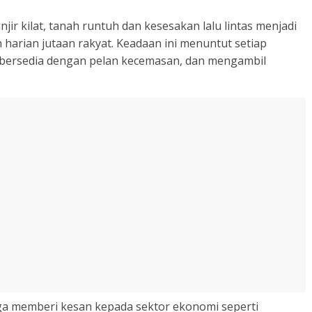
jir kilat, tanah runtuh dan kesesakan lalu lintas menjadi
 harian jutaan rakyat. Keadaan ini menuntut setiap
, bersedia dengan pelan kecemasan, dan mengambil
a memberi kesan kepada sektor ekonomi seperti