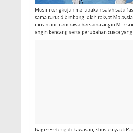
Musim tengkujuh merupakan salah satu fasa
sama turut dibimbangi oleh rakyat Malaysi
musim ini membawa bersama angin Monsun T
angin kencang serta perubahan cuaca yang 
Bagi sesetengah kawasan, khususnya di Pa