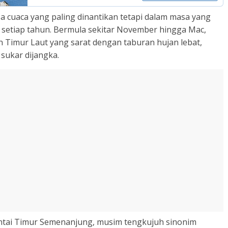
 cuaca yang paling dinantikan tetapi dalam masa yang
a setiap tahun. Bermula sekitar November hingga Mac,
imur Laut yang sarat dengan taburan hujan lebat,
sukar dijangka.
ntai Timur Semenanjung, musim tengkujuh sinonim