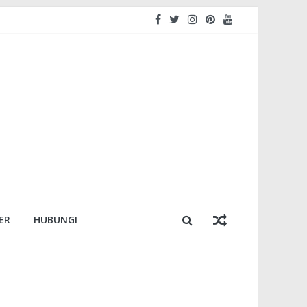
ER
HUBUNGI