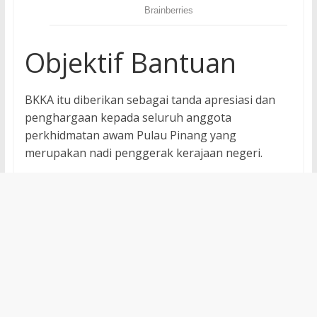
Objektif Bantuan
BKKA itu diberikan sebagai tanda apresiasi dan
penghargaan kepada seluruh anggota
perkhidmatan awam Pulau Pinang yang
merupakan nadi penggerak kerajaan negeri.