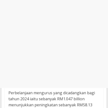
Perbelanjaan mengurus yang dicadangkan bagi
tahun 2024 iaitu sebanyak RM1.047 billion
menunjukkan peningkatan sebanyak RM58.13