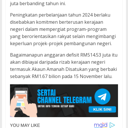
juta berbanding tahun ini.
Peningkatan perbelanjaan tahun 2024 berlaku
disebabkan komitmen berterusan kerajaan
negeri dalam mempergiat program-program
yang berorientasikan rakyat selain mengimbangi
keperluan projek-projek pembangunan negeri.
Bagaimanapun anggaran defisit RM514.53 juta itu
akan dibiayai daripada rizab kerajaan negeri
termasuk Akaun Amanah Disatukan yang berbaki
sebanyak RM1.67 bilion pada 15 November lalu.