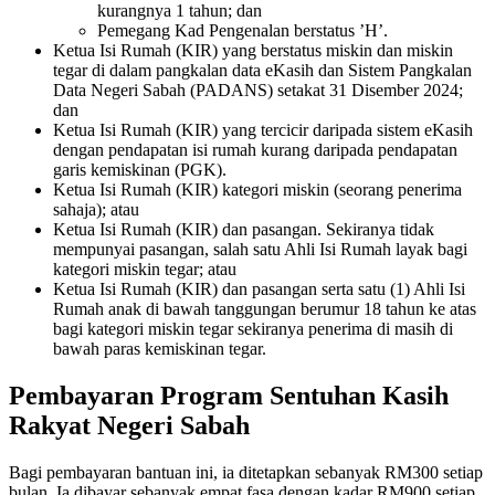
kurangnya 1 tahun; dan
Pemegang Kad Pengenalan berstatus ’H’.
Ketua Isi Rumah (KIR) yang berstatus miskin dan miskin
tegar di dalam pangkalan data eKasih dan Sistem Pangkalan
Data Negeri Sabah (PADANS) setakat 31 Disember 2024;
dan
Ketua Isi Rumah (KIR) yang tercicir daripada sistem eKasih
dengan pendapatan isi rumah kurang daripada pendapatan
garis kemiskinan (PGK).
Ketua Isi Rumah (KIR) kategori miskin (seorang penerima
sahaja); atau
Ketua Isi Rumah (KIR) dan pasangan. Sekiranya tidak
mempunyai pasangan, salah satu Ahli Isi Rumah layak bagi
kategori miskin tegar; atau
Ketua Isi Rumah (KIR) dan pasangan serta satu (1) Ahli Isi
Rumah anak di bawah tanggungan berumur 18 tahun ke atas
bagi kategori miskin tegar sekiranya penerima di masih di
bawah paras kemiskinan tegar.
Pembayaran Program Sentuhan Kasih
Rakyat Negeri Sabah
Bagi pembayaran bantuan ini, ia ditetapkan sebanyak RM300 setiap
bulan. Ia dibayar sebanyak empat fasa dengan kadar RM900 setiap