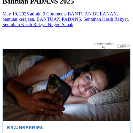
Bantuan PADANS 2025
May 18, 2025
admin
0 Comments
BANTUAN BULANAN
,
bantuan kerajaan
,
BANTUAN PADANS
,
Sentuhan Kasih Rakyat
,
Sentuhan Kasih Rakyat Negeri Sabah