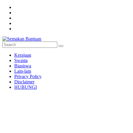
Skip
to
content
Semakan
Kerajaan
Bantuan
Swasta
Biasiswa
Semakan
Lain-lain
untuk
Privacy Policy
semua
Disclaimer
HUBUNGI