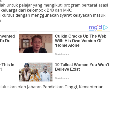
ah untuk pelajar yang mengikuti program bertaraf asasi
 keluarga dari kelompok B40 dan M40;
ti kursus dengan menggunakan syarat kelayakan masuk
;
iluluskan oleh Jabatan Pendidikan Tinggi, Kementerian