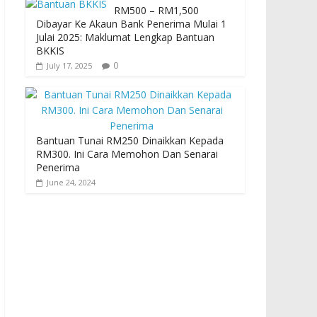
RM500 – RM1,500
Dibayar Ke Akaun Bank Penerima Mulai 1
Julai 2025: Maklumat Lengkap Bantuan
BKKIS
0
July 17, 2025
Bantuan Tunai RM250 Dinaikkan Kepada
RM300. Ini Cara Memohon Dan Senarai
Penerima
June 24, 2024