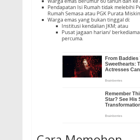
Warga emas berumur 60 tahun dan ke 
Pendapatan Isi Rumah tidak melebihi P
Rumah Semasa atau PGK Purata Miskin 
Warga emas yang bukan tinggal di:
Institusi kendalian JKM; atau
Pusat jagaan harian/ berkediam
percuma.
Cara Memohon