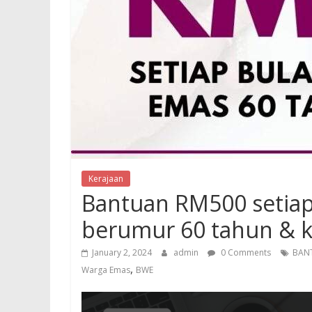
Kerajaan
Bantuan RM500 setiap
berumur 60 tahun & 
January 2, 2024
admin
0 Comments
BAN
,
Warga Emas
BWE