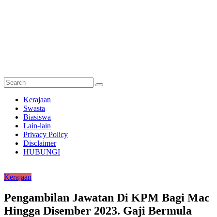
Semakan
Kerajaan
Bantuan
Swasta
Biasiswa
Semakan
Lain-lain
untuk
Privacy Policy
semua
Disclaimer
HUBUNGI
Kerajaan
Pengambilan Jawatan Di KPM Bagi Mac
Hingga Disember 2023. Gaji Bermula