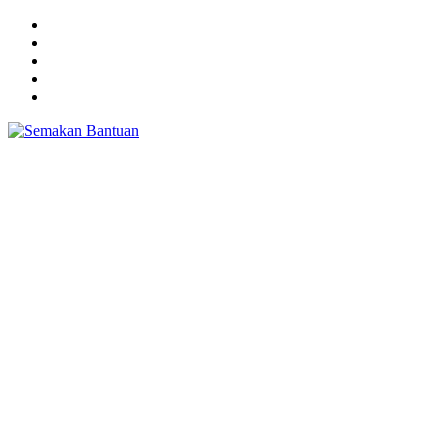
Skip
to
content