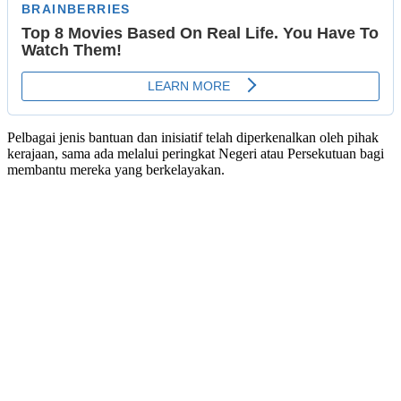
Pelbagai jenis bantuan dan inisiatif telah diperkenalkan oleh pihak
kerajaan, sama ada melalui peringkat Negeri atau Persekutuan bagi
membantu mereka yang berkelayakan.