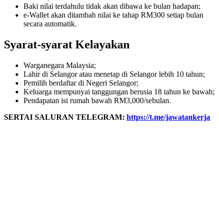
Baki nilai terdahulu tidak akan dibawa ke bulan hadapan;
e-Wallet akan ditambah nilai ke tahap RM300 setiap bulan
secara automatik.
Syarat-syarat Kelayakan
Warganegara Malaysia;
Lahir di Selangor atau menetap di Selangor lebih 10 tahun;
Pemilih berdaftar di Negeri Selangor;
Keluarga mempunyai tanggungan berusia 18 tahun ke bawah;
Pendapatan isi rumah bawah RM3,000/sebulan.
SERTAI SALURAN TELEGRAM:
https://t.me/jawatankerja