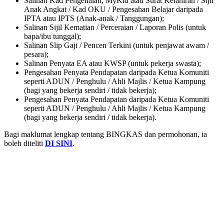
Salinan Kad Pengenalan, MyKid atau Surat Kelahiran / Sijil
Anak Angkat / Kad OKU / Pengesahan Belajar daripada
IPTA atau IPTS (Anak-anak / Tanggungan);
Salinan Sijil Kematian / Perceraian / Laporan Polis (untuk
bapa/ibu tunggal);
Salinan Slip Gaji / Pencen Terkini (untuk penjawat awam /
pesara);
Salinan Penyata EA atau KWSP (untuk pekerja swasta);
Pengesahan Penyata Pendapatan daripada Ketua Komuniti
seperti ADUN / Penghulu / Ahli Majlis / Ketua Kampung
(bagi yang bekerja sendiri / tidak bekerja);
Pengesahan Penyata Pendapatan daripada Ketua Komuniti
seperti ADUN / Penghulu / Ahli Majlis / Ketua Kampung
(bagi yang bekerja sendiri / tidak bekerja).
Bagi maklumat lengkap tentang BINGKAS dan permohonan, ia
boleh diteliti
DI SINI
.