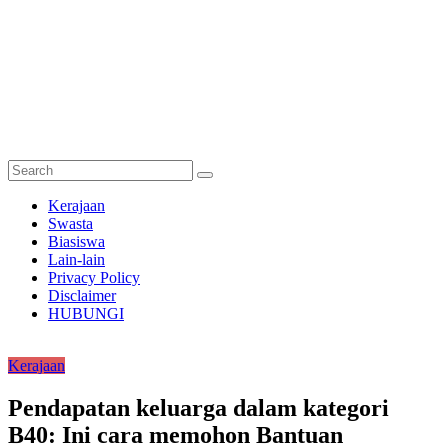
Semakan
Kerajaan
Bantuan
Swasta
Biasiswa
Semakan
Lain-lain
untuk
Privacy Policy
semua
Disclaimer
HUBUNGI
Kerajaan
Pendapatan keluarga dalam kategori
B40: Ini cara memohon Bantuan