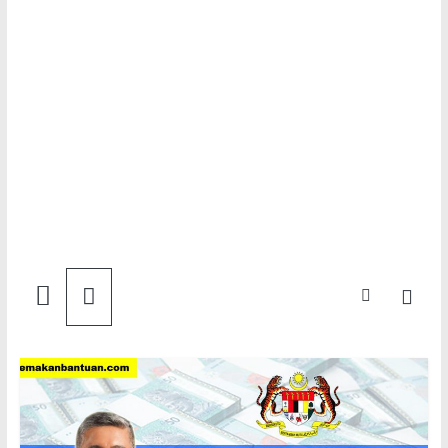
Semakan
Bantuan
Semakan
untuk
semua