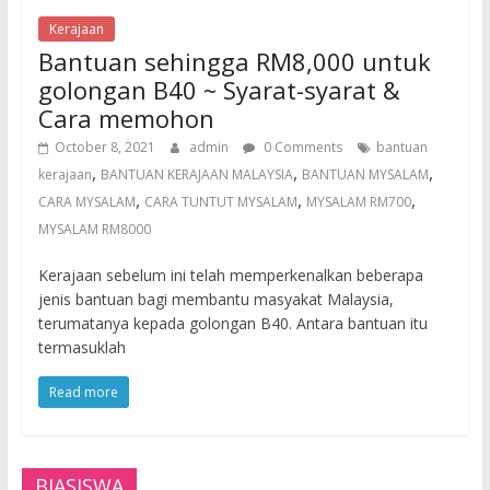
Kerajaan
Bantuan sehingga RM8,000 untuk
golongan B40 ~ Syarat-syarat &
Cara memohon
October 8, 2021
admin
0 Comments
bantuan
,
,
,
kerajaan
BANTUAN KERAJAAN MALAYSIA
BANTUAN MYSALAM
,
,
,
CARA MYSALAM
CARA TUNTUT MYSALAM
MYSALAM RM700
MYSALAM RM8000
Kerajaan sebelum ini telah memperkenalkan beberapa
jenis bantuan bagi membantu masyakat Malaysia,
terumatanya kepada golongan B40. Antara bantuan itu
termasuklah
Read more
BIASISWA