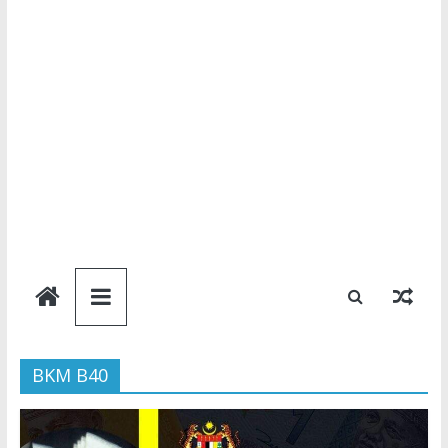
Semakan
Bantuan
BKM B40
Semakan
untuk
semua