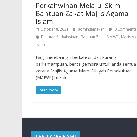
Perkahwinan Melalui Skim
Bantuan Zakat Majlis Agama
Islam
October 8, 2021
adminsemakan
0 Comments
,
,
Bantuan Perkahwinan
Bantuan Zakat MAIWP
Majlis A
Islam
Bagi mereka ingin berkahwin dan kurang
berkemampuan, berita gembira untuk anda semua
kerana Majlis Agama Islam Wilayah Persekutuan
(MAIWP) melalui
Read more
TENTANG KAMI