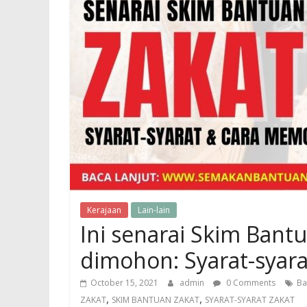
Kerajaan
Lain-lain
Ini senarai Skim Bant
dimohon: Syarat-syar
October 15, 2021
admin
0 Comments
Ba
,
,
ZAKAT
SKIM BANTUAN ZAKAT
SYARAT-SYARAT ZAKAT