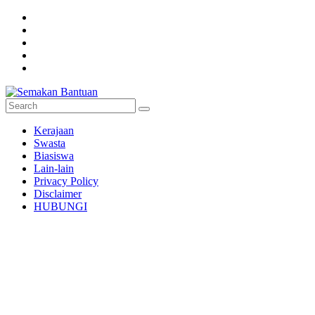
Skip
to
content
Semakan
Kerajaan
Bantuan
Swasta
Biasiswa
Semakan
Lain-lain
untuk
Privacy Policy
semua
Disclaimer
HUBUNGI