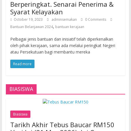
Berperingkat. Senarai Penerima &
Syarat Kelayakan
October 19, 2023
adminsemakan
0 Comments
,
Bantuan Belanjawan 2024
bantuan kerajaan
Pelbagai jenis bantuan dan inisiatif telah diperkenalkan
oleh pihak kerajaan, sama ada melalui peringkat Negeri
atau Persekutuan bagi membantu mereka
Read more
BIASISWA
Biasiswa
Tarikh Akhir Tebus Baucar RM150