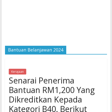
Bantuan Belanjawan 2024
Kerajaan
Senarai Penerima
Bantuan RM1,200 Yang
Dikreditkan Kepada
Kategori B40. Berikut