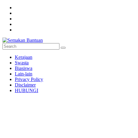
Skip
to
content
Semakan
Kerajaan
Bantuan
Swasta
Biasiswa
Semakan
Lain-lain
untuk
Privacy Policy
semua
Disclaimer
HUBUNGI