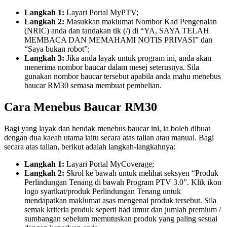
Langkah 1:
Layari Portal MyPTV;
Langkah 2:
Masukkan maklumat Nombor Kad Pengenalan
(NRIC) anda dan tandakan tik (/) di “YA, SAYA TELAH
MEMBACA DAN MEMAHAMI NOTIS PRIVASI” dan
“Saya bukan robot”;
Langkah 3:
Jika anda layak untuk program ini, anda akan
menerima nombor baucar dalam mesej seterusnya. Sila
gunakan nombor baucar tersebut apabila anda mahu menebus
baucar RM30 semasa membuat pembelian.
Cara Menebus Baucar RM30
Bagi yang layak dan hendak menebus baucar ini, ia boleh dibuat
dengan dua kaeah utama iaitu secara atas talian atau manual. Bagi
secara atas talian, berikut adalah langkah-langkahnya:
Langkah 1:
Layari Portal MyCoverage;
Langkah 2:
Skrol ke bawah untuk melihat seksyen “Produk
Perlindungan Tenang di bawah Program PTV 3.0”. Klik ikon
logo syarikat/produk Perlindungan Tenang untuk
mendapatkan maklumat asas mengenai produk tersebut. Sila
semak kriteria produk seperti had umur dan jumlah premium /
sumbangan sebelum memutuskan produk yang paling sesuai