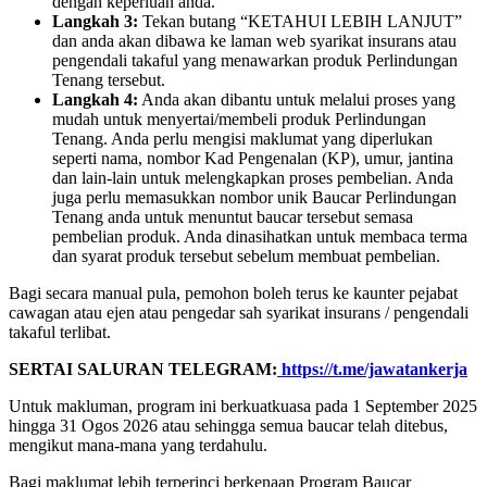
dengan keperluan anda.
Langkah 3:
Tekan butang “KETAHUI LEBIH LANJUT”
dan anda akan dibawa ke laman web syarikat insurans atau
pengendali takaful yang menawarkan produk Perlindungan
Tenang tersebut.
Langkah 4:
Anda akan dibantu untuk melalui proses yang
mudah untuk menyertai/membeli produk Perlindungan
Tenang. Anda perlu mengisi maklumat yang diperlukan
seperti nama, nombor Kad Pengenalan (KP), umur, jantina
dan lain-lain untuk melengkapkan proses pembelian. Anda
juga perlu memasukkan nombor unik Baucar Perlindungan
Tenang anda untuk menuntut baucar tersebut semasa
pembelian produk. Anda dinasihatkan untuk membaca terma
dan syarat produk tersebut sebelum membuat pembelian.
Bagi secara manual pula, pemohon boleh terus ke kaunter pejabat
cawagan atau ejen atau pengedar sah syarikat insurans / pengendali
takaful terlibat.
SERTAI SALURAN TELEGRAM:
https://t.me/jawatankerja
Untuk makluman, program ini berkuatkuasa pada 1 September 2025
hingga 31 Ogos 2026 atau sehingga semua baucar telah ditebus,
mengikut mana-mana yang terdahulu.
Bagi maklumat lebih terperinci berkenaan Program Baucar