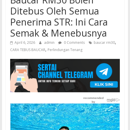
Ditebus Oleh Semua
Penerima STR: Ini Cara
Semak & Menebusnya
,
April 6, 2026
admin
0 Comments
baucar rm30
,
CARA TEBUS BAUCAR
Perlindungan Tenang