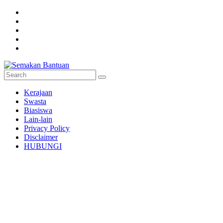
Skip
to
content
Semakan
Kerajaan
Bantuan
Swasta
Biasiswa
Semakan
Lain-lain
untuk
Privacy Policy
semua
Disclaimer
HUBUNGI