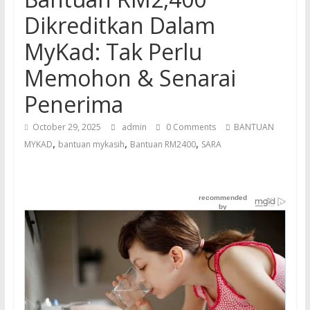
Dikreditkan Dalam
MyKad: Tak Perlu
Memohon & Senarai
Penerima
October 29, 2025
admin
0 Comments
BANTUAN
,
,
,
MYKAD
bantuan mykasih
Bantuan RM2400
SARA