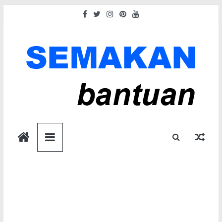
Skip
to
content
Semakan
Bantuan
Semakan
untuk
semua