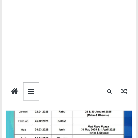
Semakan
Bantuan
Semakan
untuk
semua