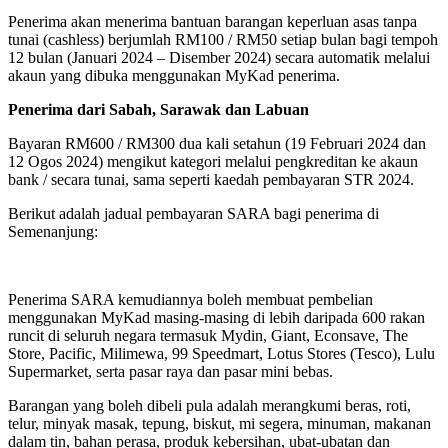
Penerima akan menerima bantuan barangan keperluan asas tanpa
tunai (cashless) berjumlah RM100 / RM50 setiap bulan bagi tempoh
12 bulan (Januari 2024 – Disember 2024) secara automatik melalui
akaun yang dibuka menggunakan MyKad penerima.
Penerima dari Sabah, Sarawak dan Labuan
Bayaran RM600 / RM300 dua kali setahun (19 Februari 2024 dan
12 Ogos 2024) mengikut kategori melalui pengkreditan ke akaun
bank / secara tunai, sama seperti kaedah pembayaran STR 2024.
Berikut adalah jadual pembayaran SARA bagi penerima di
Semenanjung:
Penerima SARA kemudiannya boleh membuat pembelian
menggunakan MyKad masing-masing di lebih daripada 600 rakan
runcit di seluruh negara termasuk Mydin, Giant, Econsave, The
Store, Pacific, Milimewa, 99 Speedmart, Lotus Stores (Tesco), Lulu
Supermarket, serta pasar raya dan pasar mini bebas.
Barangan yang boleh dibeli pula adalah merangkumi beras, roti,
telur, minyak masak, tepung, biskut, mi segera, minuman, makanan
dalam tin, bahan perasa, produk kebersihan, ubat-ubatan dan