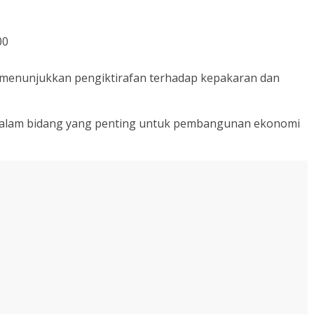
00
n menunjukkan pengiktirafan terhadap kepakaran dan
dalam bidang yang penting untuk pembangunan ekonomi