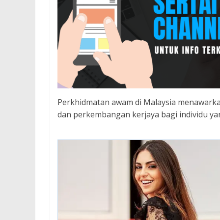
Perkhidmatan awam di Malaysia menawarkan
dan perkembangan kerjaya bagi individu ya