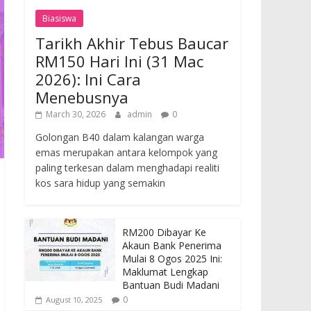
Biasiswa
Tarikh Akhir Tebus Baucar
RM150 Hari Ini (31 Mac
2026): Ini Cara
Menebusnya
March 30, 2026
admin
0
Golongan B40 dalam kalangan warga
emas merupakan antara kelompok yang
paling terkesan dalam menghadapi realiti
kos sara hidup yang semakin
RM200 Dibayar Ke
Akaun Bank Penerima
Mulai 8 Ogos 2025 Ini:
Maklumat Lengkap
Bantuan Budi Madani
0
August 10, 2025