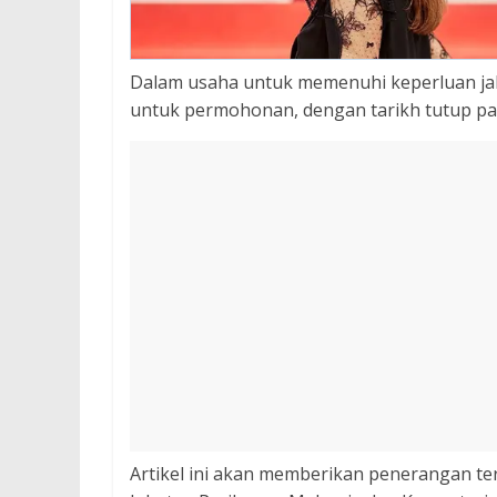
Dalam usaha untuk memenuhi keperluan jab
untuk permohonan, dengan tarikh tutup pa
Artikel ini akan memberikan penerangan te