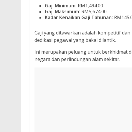
Gaji Minimum:
RM1,494.00
Gaji Maksimum:
RM5,674.00
Kadar Kenaikan Gaji Tahunan:
RM145.
Gaji yang ditawarkan adalah kompetitif da
dedikasi pegawai yang bakal dilantik.
Ini merupakan peluang untuk berkhidmat 
negara dan perlindungan alam sekitar.