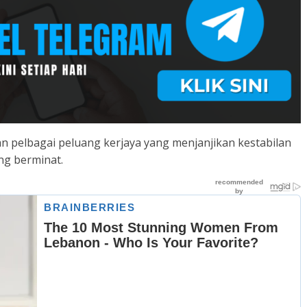
 pelbagai peluang kerjaya yang menjanjikan kestabilan
ng berminat.