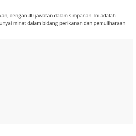
an, dengan 40 jawatan dalam simpanan. Ini adalah
nyai minat dalam bidang perikanan dan pemuliharaan