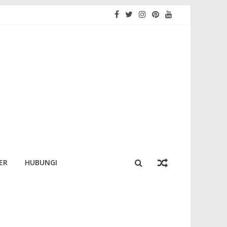
ER
HUBUNGI