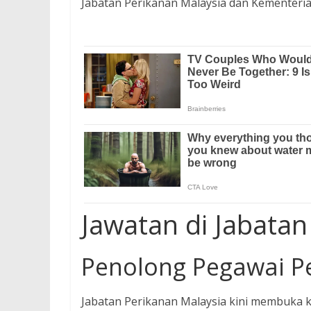
Jabatan Perikanan Malaysia dan Kementeri
Jawatan di Jabatan
Penolong Pegawai P
Jabatan Perikanan Malaysia kini membuka