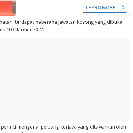
atan, terdapat beberapa jawatan kosong yang dibuka
da 10 Oktober 2024.
rperinci mengenai peluang kerjaya yang ditawarkan oleh