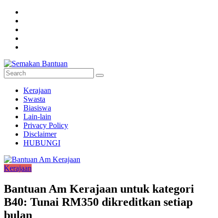
Skip
to
content
Semakan
Kerajaan
Bantuan
Swasta
Biasiswa
Semakan
Lain-lain
untuk
Privacy Policy
semua
Disclaimer
HUBUNGI
Kerajaan
Bantuan Am Kerajaan untuk kategori
B40: Tunai RM350 dikreditkan setiap
bulan