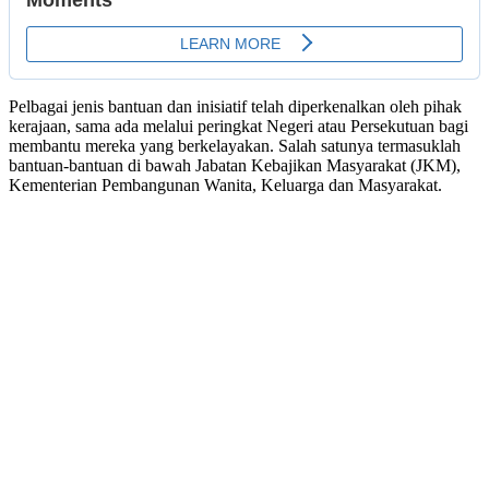
Pelbagai jenis bantuan dan inisiatif telah diperkenalkan oleh pihak
kerajaan, sama ada melalui peringkat Negeri atau Persekutuan bagi
membantu mereka yang berkelayakan. Salah satunya termasuklah
bantuan-bantuan di bawah Jabatan Kebajikan Masyarakat (JKM),
Kementerian Pembangunan Wanita, Keluarga dan Masyarakat.