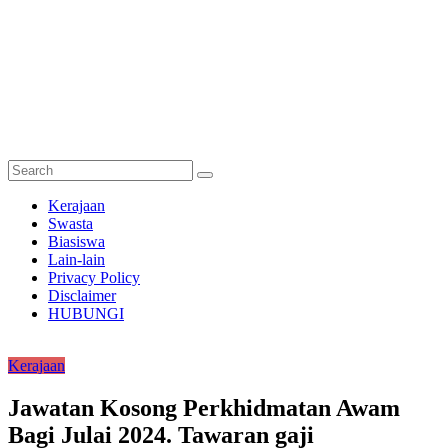
Semakan
Kerajaan
Bantuan
Swasta
Biasiswa
Semakan
Lain-lain
untuk
Privacy Policy
semua
Disclaimer
HUBUNGI
Kerajaan
Jawatan Kosong Perkhidmatan Awam
Bagi Julai 2024. Tawaran gaji