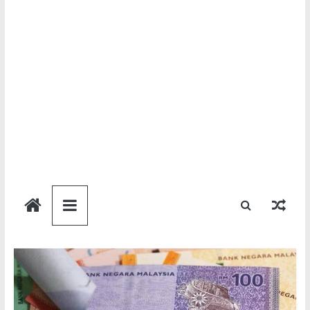
Semakan
Bantuan
Semakan
untuk
semua